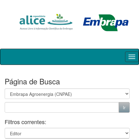
Skip
navigation
Página de Busca
Filtros correntes: