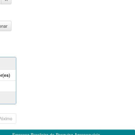
r(es)
Póximo
Empresa Brasileira de Pesquisa Agropecuária -