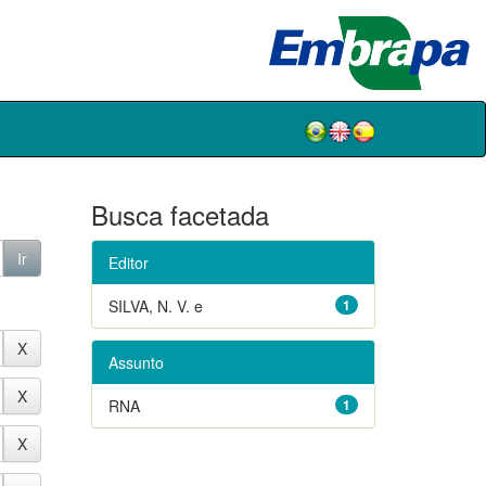
Busca facetada
Editor
SILVA, N. V. e
1
Assunto
RNA
1