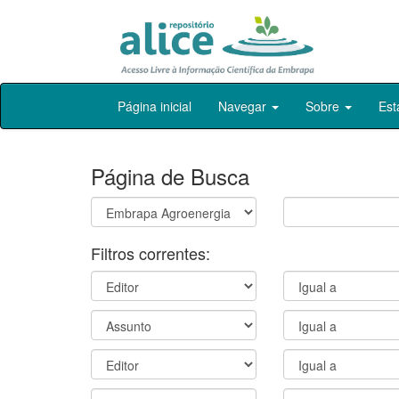
Skip
Página inicial
Navegar
Sobre
Est
navigation
Página de Busca
Filtros correntes: