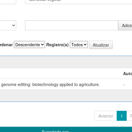
rdenar
Registro(s)
Auto
genome editing: biotechnology applied to agriculture.
-
Anterior
1
Suportado por