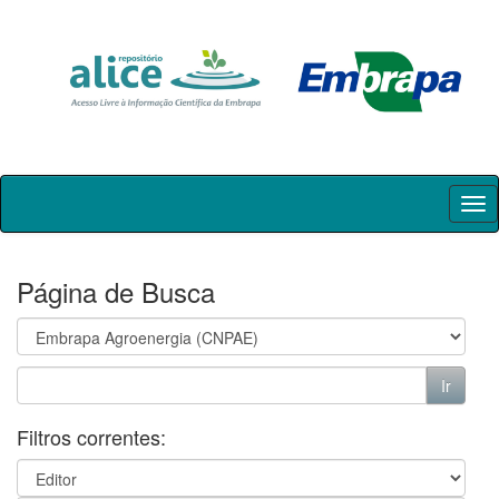
Skip
navigation
Página de Busca
Filtros correntes: