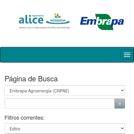
Skip
navigation
Página de Busca
Filtros correntes: