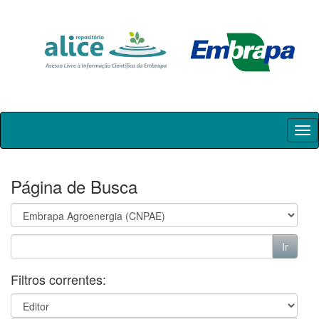
Skip
navigation
Página de Busca
Filtros correntes: