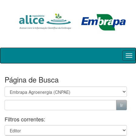
Skip
navigation
Página de Busca
Filtros correntes: