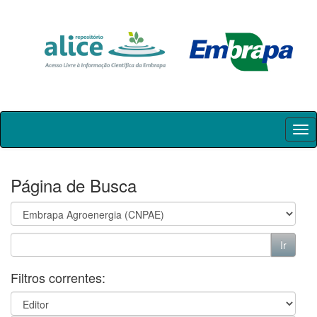
Skip
navigation
Página de Busca
Filtros correntes: