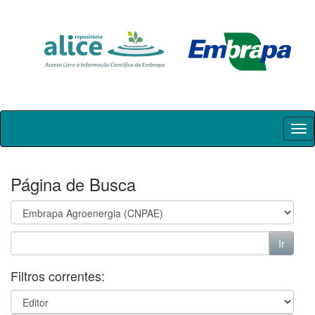
Skip
navigation
Página de Busca
Filtros correntes: