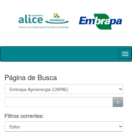
Skip
navigation
Página de Busca
Filtros correntes: