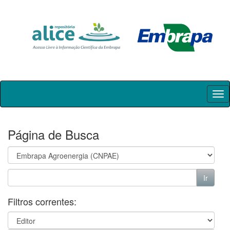
Skip
navigation
Página de Busca
Filtros correntes: