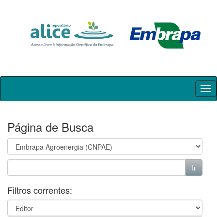
Skip
navigation
Página de Busca
Filtros correntes: