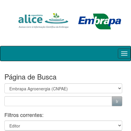
Skip
navigation
Página de Busca
Filtros correntes: