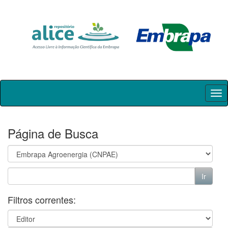
Skip
navigation
Página de Busca
Filtros correntes: