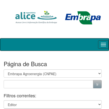
Skip
navigation
Página de Busca
Filtros correntes: