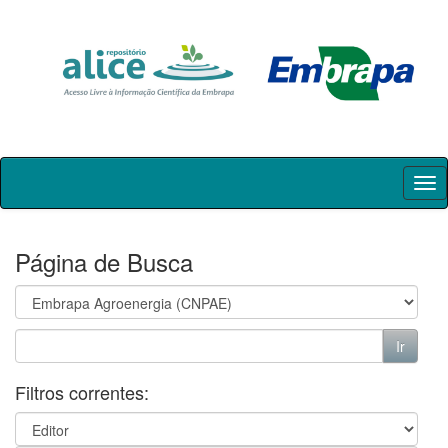
Skip
navigation
Página de Busca
Filtros correntes: