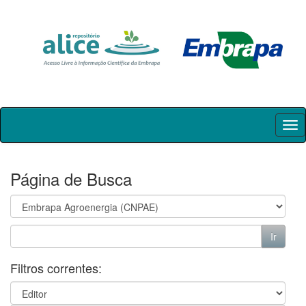
Skip
navigation
Página de Busca
Filtros correntes: