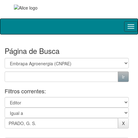
Skip
navigation
Página de Busca
Filtros correntes: