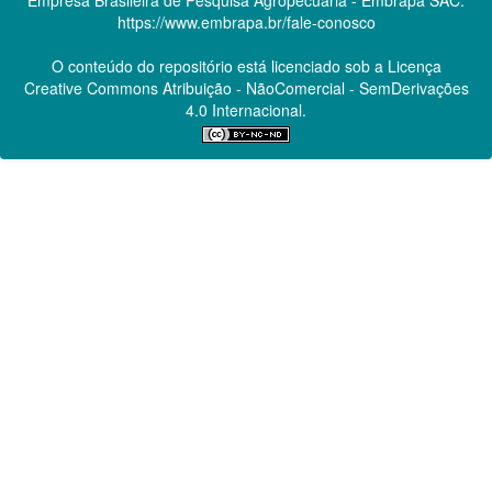
Empresa Brasileira de Pesquisa Agropecuária - Embrapa
SAC:
https://www.embrapa.br/fale-conosco
O conteúdo do repositório está licenciado sob a Licença
Creative Commons
Atribuição - NãoComercial - SemDerivações
4.0 Internacional.