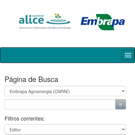
Skip
navigation
Página de Busca
Filtros correntes: