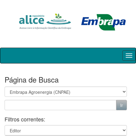
Skip
navigation
Página de Busca
Filtros correntes: