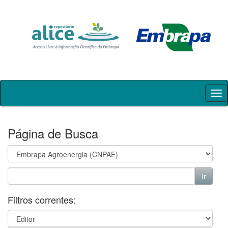
Skip
navigation
Página de Busca
Filtros correntes: