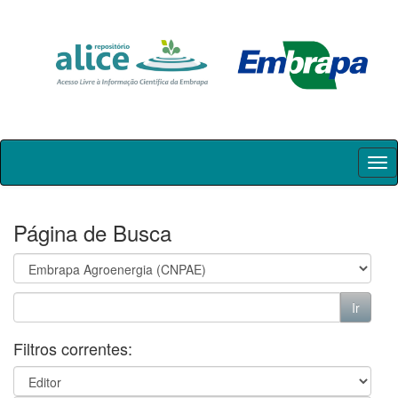
Skip
navigation
Página de Busca
Filtros correntes: