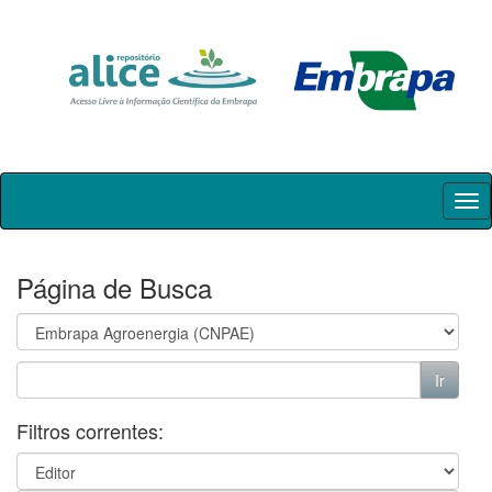
Skip
navigation
Página de Busca
Filtros correntes: