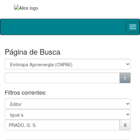
Skip
navigation
Página de Busca
Filtros correntes: