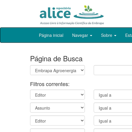
Skip
Página inicial
Navegar
Sobre
Est
navigation
Página de Busca
Filtros correntes: