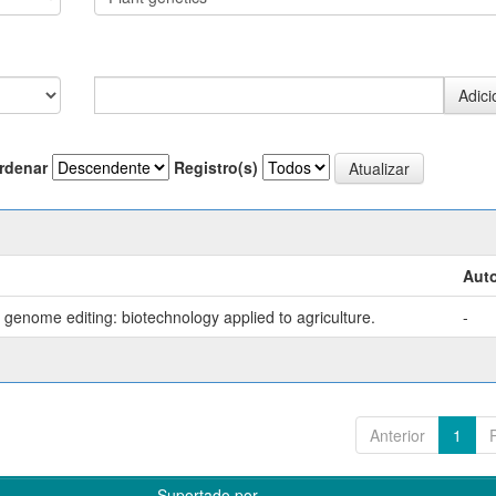
rdenar
Registro(s)
Auto
genome editing: biotechnology applied to agriculture.
-
Anterior
1
Suportado por