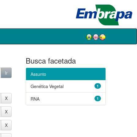
Busca facetada
Assunto
Genética Vegetal
1
RNA
1