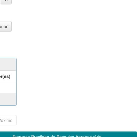
r(es)
Póximo
Empresa Brasileira de Pesquisa Agropecuária -