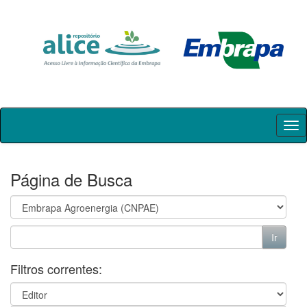
Skip
navigation
Página de Busca
Filtros correntes: