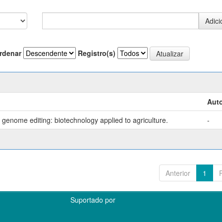
rdenar
Registro(s)
Auto
genome editing: biotechnology applied to agriculture.
-
Anterior
1
Suportado por