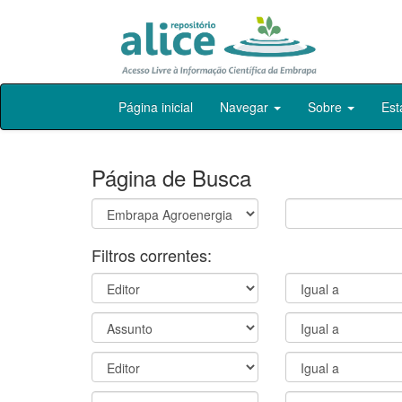
Skip
Página inicial
Navegar
Sobre
Est
navigation
Página de Busca
Filtros correntes: