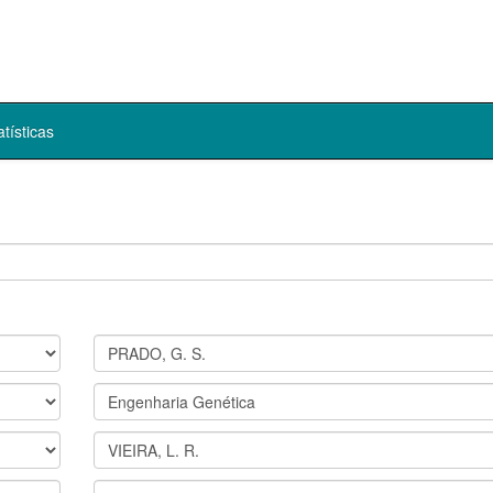
atísticas