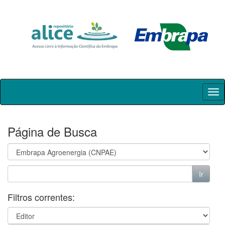
Skip
navigation
Página de Busca
Filtros correntes: