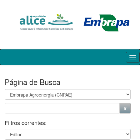
Skip
navigation
Página de Busca
Filtros correntes: