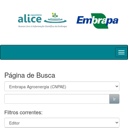
Skip
navigation
Página de Busca
Filtros correntes: