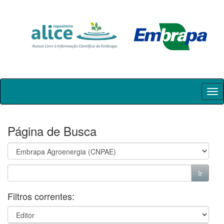
Skip
navigation
Página de Busca
Filtros correntes: