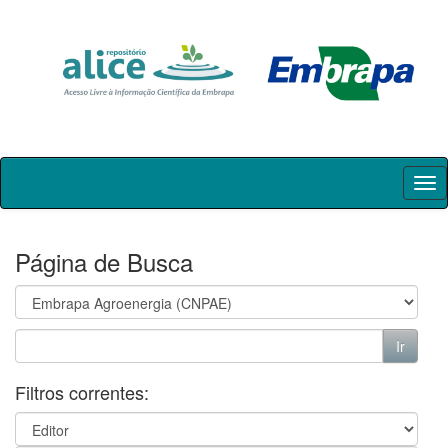
Skip
navigation
Página de Busca
Filtros correntes: