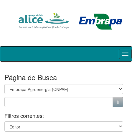
Skip
navigation
Página de Busca
Filtros correntes: