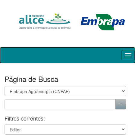
Skip
navigation
Página de Busca
Filtros correntes: