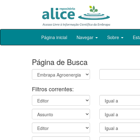
Skip
Página inicial
Navegar
Sobre
Est
navigation
Página de Busca
Filtros correntes: