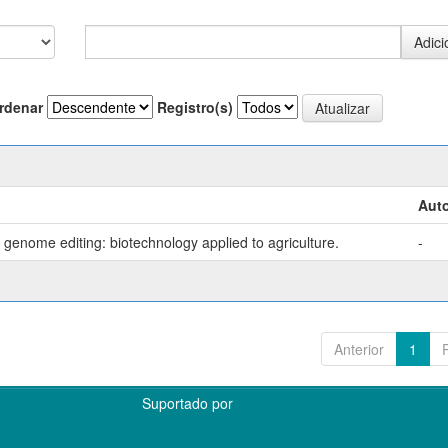
rdenar
Registro(s)
Auto
genome editing: biotechnology applied to agriculture.
-
Anterior
1
Suportado por