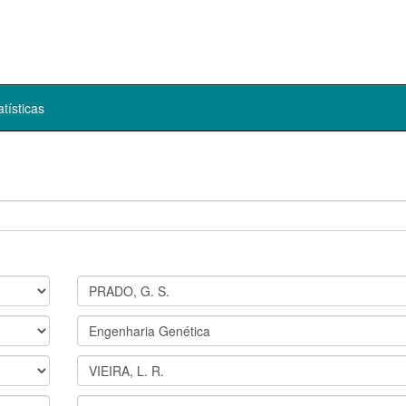
atísticas