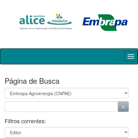
Skip
navigation
Página de Busca
Filtros correntes: