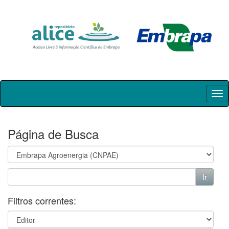
Skip
navigation
Página de Busca
Filtros correntes: