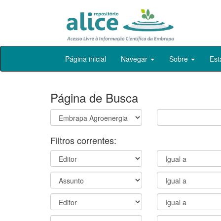
Skip
Página inicial
Navegar
Sobre
Est
navigation
Página de Busca
Filtros correntes: