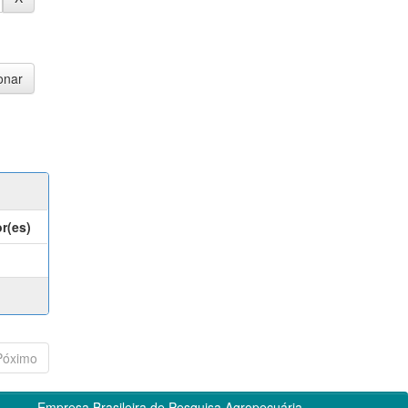
r(es)
Póximo
Empresa Brasileira de Pesquisa Agropecuária -