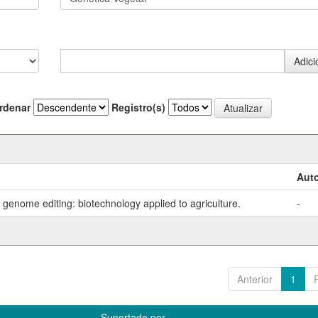
rdenar
Registro(s)
Auto
genome editing: biotechnology applied to agriculture.
-
Anterior
1
Suportado por