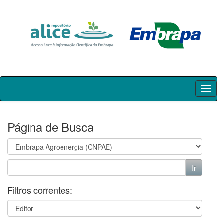
Skip
navigation
Página de Busca
Filtros correntes: