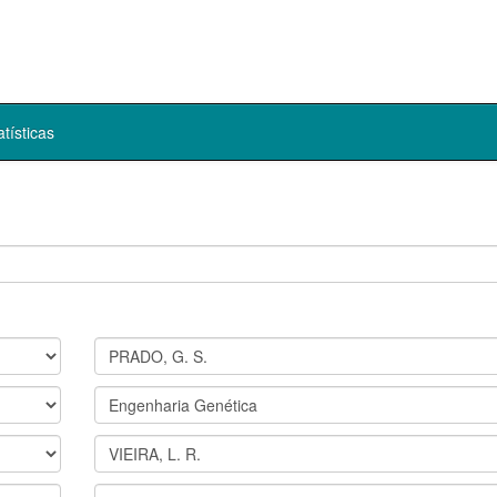
atísticas