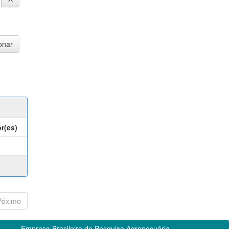
r(es)
Póximo
Empresa Brasileira de Pesquisa Agropecuária -