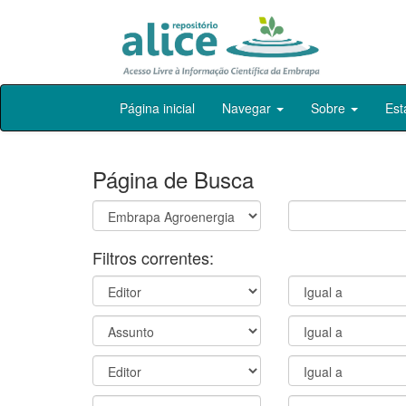
Skip
Página inicial
Navegar
Sobre
Est
navigation
Página de Busca
Filtros correntes: