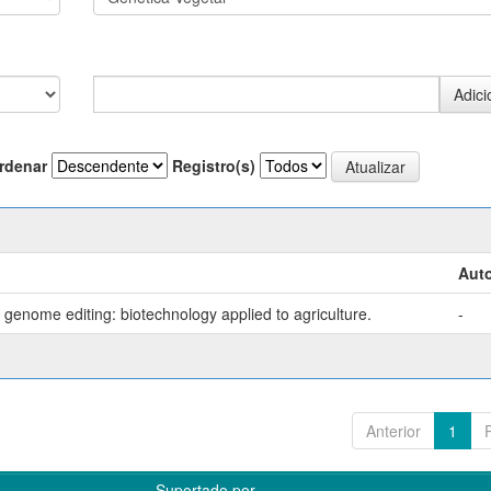
rdenar
Registro(s)
Auto
genome editing: biotechnology applied to agriculture.
-
Anterior
1
Suportado por