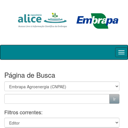
Skip
navigation
Página de Busca
Filtros correntes: