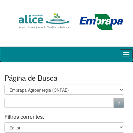
Skip
navigation
Página de Busca
Filtros correntes: