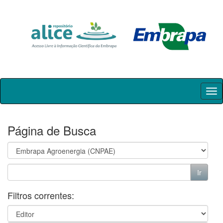
Skip
navigation
Página de Busca
Filtros correntes: