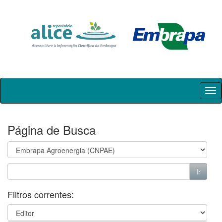
Skip
navigation
Página de Busca
Filtros correntes: