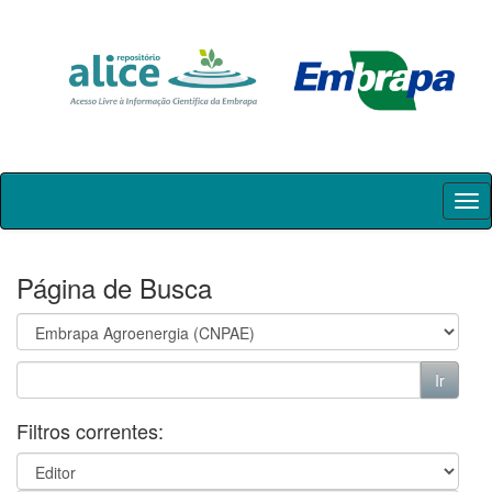
Skip
navigation
Página de Busca
Filtros correntes: