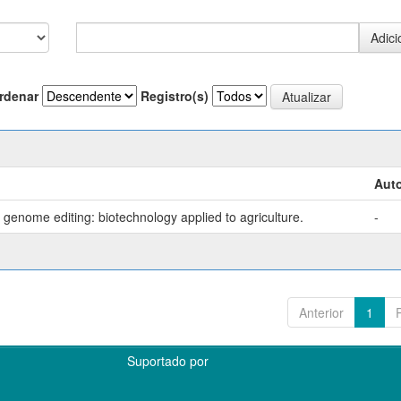
rdenar
Registro(s)
Auto
genome editing: biotechnology applied to agriculture.
-
Anterior
1
Suportado por