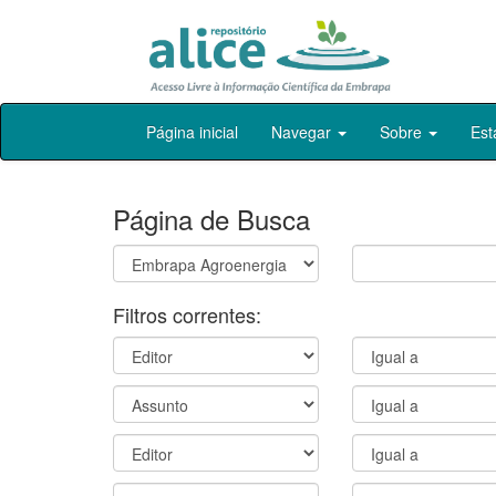
Skip
Página inicial
Navegar
Sobre
Est
navigation
Página de Busca
Filtros correntes: