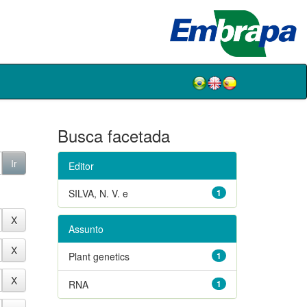
Busca facetada
Editor
SILVA, N. V. e
1
Assunto
Plant genetics
1
RNA
1