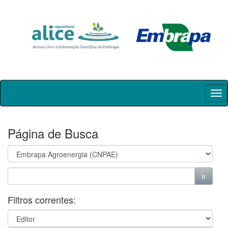
Skip
navigation
Página de Busca
Filtros correntes: