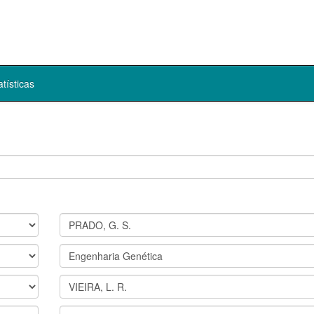
atísticas