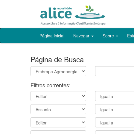
Skip
Página inicial
Navegar
Sobre
Est
navigation
Página de Busca
Filtros correntes: