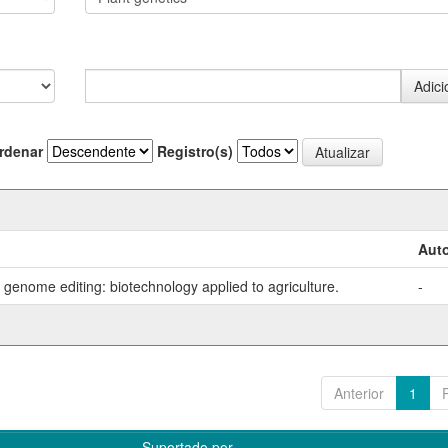
rdenar
Registro(s)
Auto
genome editing: biotechnology applied to agriculture.
-
Anterior
1
Suportado por