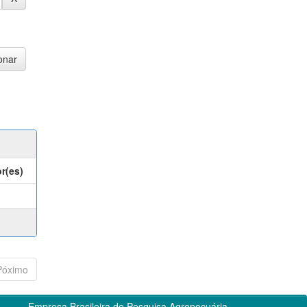
r(es)
Póximo
Empresa Brasileira de Pesquisa Agropecuária -