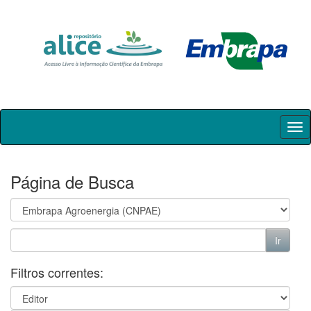
Skip
navigation
Página de Busca
Filtros correntes: