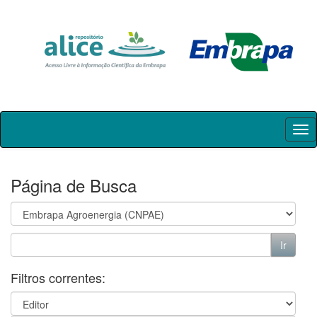
Skip
navigation
Página de Busca
Filtros correntes: