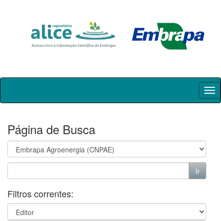
Skip
navigation
Página de Busca
Filtros correntes: